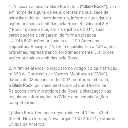
1. A abaixo assinada BlackRock, Inc. (
“BlackRock”
), vem,
em nome de alguns de seus clientes na qualidade de
administrador de investimentos, informar que adquiriu
ações ordinárias emitidas pela Rossi Residencial S.A.
(“Rossi”), sendo que, em 7 de julho de 2011, suas
participações alcançaram, de forma agregada
14.246.832 ações ordinárias e 1.200 American
Depositary Receipts (“ADRs”) equivalentes a 600 ações
ordinárias, representando aproximadamente 5,31% das
ações ordinárias emitidas pela Rossi.
2. A fim de atender o disposto no Artigo 12 da Instrução
nº 358 da Comissão de Valores Mobiliários (“CVM”),
datada de 03 de janeiro de 2002, conforme alterada,
a
BlackRock
, por meio desta, solicita ao Diretor de
Relações com Investidores da Rossi a divulgação das
seguintes informações à CVM e aos demais órgãos
competentes:
(i) BlackRock tem sede registrada em 40 East 52nd
Street, Nova Iorque, Nova Iorque 10022-5911, Estados
Unidos da América;