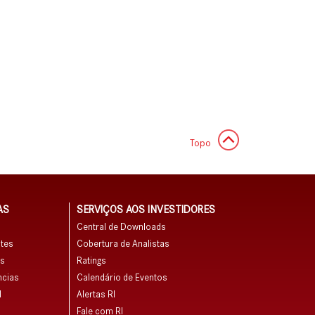
Topo
AS
SERVIÇOS AOS INVESTIDORES
Central de Downloads
tes
Cobertura de Analistas
as
Ratings
ncias
Calendário de Eventos
M
Alertas RI
Fale com RI