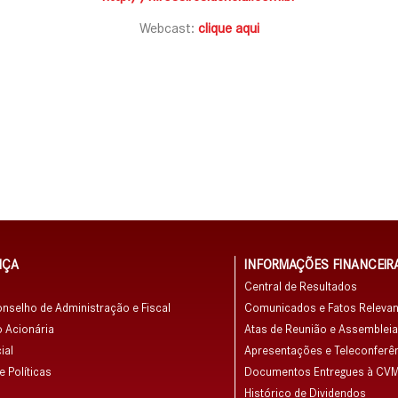
Webcast:
clique aqui
NÇA
INFORMAÇÕES FINANCEIR
Central de Resultados
onselho de Administração e Fiscal
Comunicados e Fatos Relevan
 Acionária
Atas de Reunião e Assemblei
ial
Apresentações e Teleconferê
 Políticas
Documentos Entregues à CV
Histórico de Dividendos