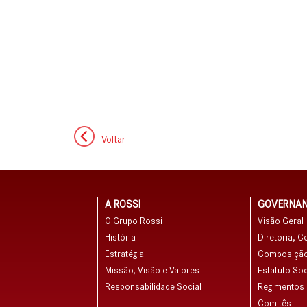
Voltar
A ROSSI
GOVERNA
O Grupo Rossi
Visão Geral
História
Diretoria, C
Estratégia
Composição
Missão, Visão e Valores
Estatuto Soc
Responsabilidade Social
Regimentos e
Comitês