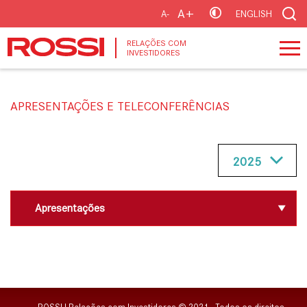
A+
A-
ENGLISH
RELAÇÕES COM
INVESTIDORES
APRESENTAÇÕES E TELECONFERÊNCIAS
Apresentações