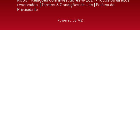
ROSSI | Relações com Investidores © 2021 - Todos os direitos
reservados. |
Termos & Condições de Uso
|
Política de
Privacidade
Powered by MZ