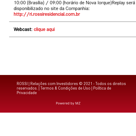
10:00 (Brasília) / 09:00 (horário de Nova Iorque)Replay será
disponibilizado no site da Companhia:
http://ri.rossiresidencial.com.br
Webcast
:
clique aqui
ROSSI | Relações com Investidores © 2021 - Todos os direitos
reservados. |
Termos & Condições de Uso
|
Política de
Privacidade
Powered by MZ